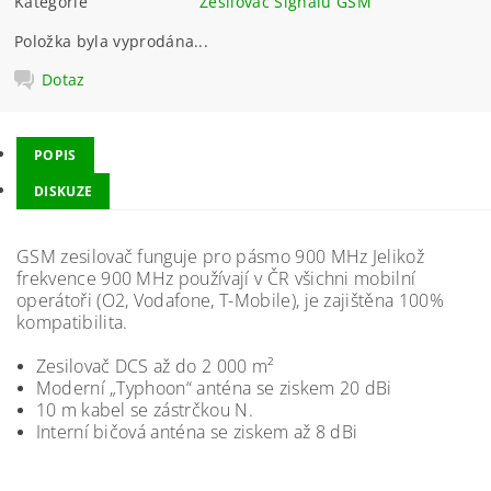
Kategorie
Zesilovač Signálu GSM
Položka byla vyprodána...
Dotaz
POPIS
DISKUZE
GSM zesilovač funguje pro pásmo 900 MHz Jelikož
frekvence 900 MHz používají v ČR všichni mobilní
operátoři (O2, Vodafone, T-Mobile), je zajištěna 100%
kompatibilita.
Zesilovač DCS až do 2 000 m²
Moderní „Typhoon“ anténa se ziskem 20 dBi
10 m kabel se zástrčkou N.
Interní bičová anténa se ziskem až 8 dBi