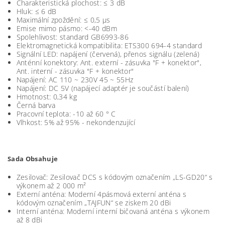
Charakteristická plochost: ≤ 3 dB
Hluk: ≤ 6 dB
Maximální zpoždění: ≤ 0,5 µs
Emise mimo pásmo: <-40 dBm
Spolehlivost: standard GB6993-86
Elektromagnetická kompatibilita: ETS300 694-4 standard
Signální LED: napájení (červená), přenos signálu (zelená)
Anténní konektory: Ant. externí - zásuvka "F + konektor",
Ant. interní - zásuvka "F + konektor"
Napájení: AC 110 ~ 230V 45 ~ 55Hz
Napájení: DC 5V (napájecí adaptér je součástí balení)
Hmotnost: 0,34 kg
Černá barva
Pracovní teplota: -10 až 60 ° C
Vlhkost: 5% až 95% - nekondenzující
Sada Obsahuje
Zesilovač: Zesilovač DCS s kódovým označením „LS-GD20“ s
výkonem až 2 000 m²
Externí anténa: Moderní 4pásmová externí anténa s
kódovým označením „TAJFUN“ se ziskem 20 dBi
Interní anténa: Moderní interní bičovaná anténa s výkonem
až 8 dBi