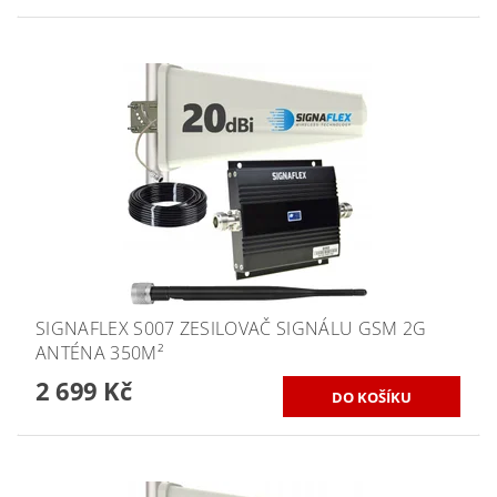
SIGNAFLEX S007 ZESILOVAČ SIGNÁLU GSM 2G
ANTÉNA 350M²
2 699 Kč