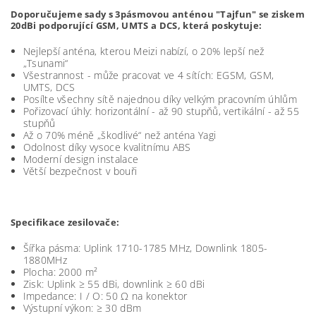
Doporučujeme sady s 3pásmovou anténou "Tajfun" se ziskem
20dBi podporující GSM, UMTS a DCS, která poskytuje:
Nejlepší anténa, kterou Meizi nabízí, o 20% lepší než
„Tsunami“
Všestrannost - může pracovat ve 4 sítích: EGSM, GSM,
UMTS, DCS
Posílte všechny sítě najednou díky velkým pracovním úhlům
Pořizovací úhly: horizontální - až 90 stupňů, vertikální - až 55
stupňů
Až o 70% méně „škodlivé“ než anténa Yagi
Odolnost díky vysoce kvalitnímu ABS
Moderní design instalace
Větší bezpečnost v bouři
Specifikace zesilovače:
Šířka pásma: Uplink 1710-1785 MHz, Downlink 1805-
1880MHz
Plocha: 2000 m²
Zisk: Uplink ≥ 55 dBi, downlink ≥ 60 dBi
Impedance: I / O: 50 Ω na konektor
Výstupní výkon: ≥ 30 dBm