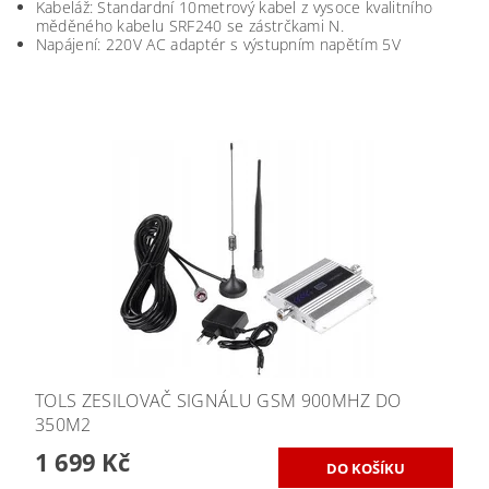
Kabeláž: Standardní 10metrový kabel z vysoce kvalitního
měděného kabelu SRF240 se zástrčkami N.
Napájení: 220V AC adaptér s výstupním napětím 5V
TOLS ZESILOVAČ SIGNÁLU GSM 900MHZ DO
350M2
1 699 Kč