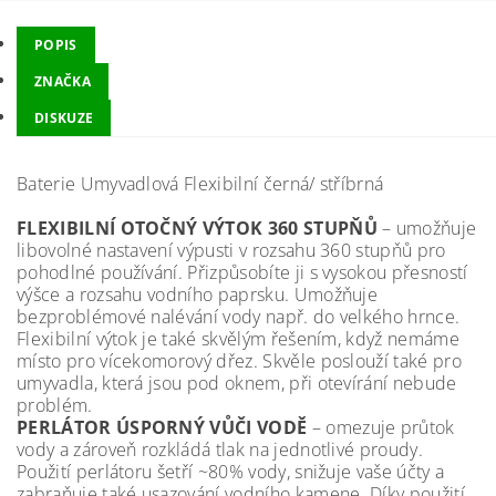
POPIS
ZNAČKA
DISKUZE
Baterie Umyvadlová Flexibilní černá/ stříbrná
FLEXIBILNÍ OTOČNÝ VÝTOK 360 STUPŇŮ
– umožňuje
libovolné nastavení výpusti v rozsahu 360 stupňů pro
pohodlné používání. Přizpůsobíte ji s vysokou přesností
výšce a rozsahu vodního paprsku. Umožňuje
bezproblémové nalévání vody např. do velkého hrnce.
Flexibilní výtok je také skvělým řešením, když nemáme
místo pro vícekomorový dřez. Skvěle poslouží také pro
umyvadla, která jsou pod oknem, při otevírání nebude
problém.
PERLÁTOR ÚSPORNÝ VŮČI VODĚ
– omezuje průtok
vody a zároveň rozkládá tlak na jednotlivé proudy.
Použití perlátoru šetří ~80% vody, snižuje vaše účty a
zabraňuje také usazování vodního kamene. Díky použití