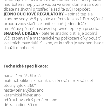
naší baterie neplýtváte vodou ve svém domě a zároveň
dbáte na životní prostředí a šetříte svůj rozpočet.
JEDNOOUCHOVÉ REGULÁTORY
– spínač teplé a
studené vody běží plynule a mění s lehkostí. Pro zvýšení
proudu vody stačí naklonit k sobě. Jeden držák
umožňuje přesné nastavení správné teploty a proudu.
SNADNÁ ÚDRŽBA
- baterie snadno čistí a je odolná
vůči zabarvení a mechanickému poškození díky použití
kvalitních materiálů. Silikon, ze kterého je vyroben, bude
sloužit mnoho let.
Technické specifikace:
barva: černá/stříbrná
materiál: silikon, keramika, saténová nerezová ocel
otočný výtok: 360°
nastavitelná výška: ano
keramická hlava: ano
odšroubovatelný perlátor: ano
délka hadice 50 cm