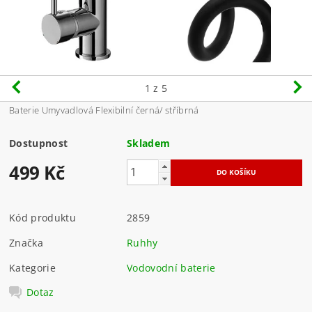
1
z 5
Baterie Umyvadlová Flexibilní černá/ stříbrná
Dostupnost
Skladem
499 Kč
Kód produktu
2859
Značka
Ruhhy
Kategorie
Vodovodní baterie
Dotaz