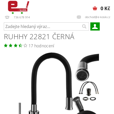
0 Kč
obchod@e-kosik.cz
736 678 914
RUHHY 22821 ČERNÁ
17 hodnocení