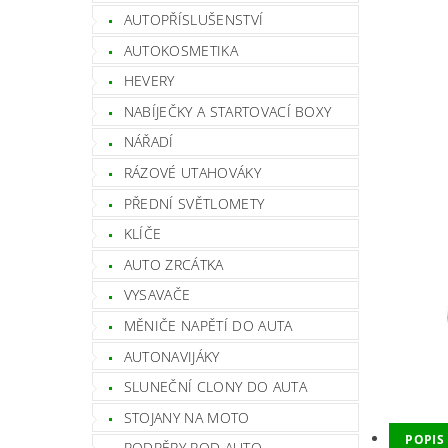
AUTOPŘÍSLUŠENSTVÍ
AUTOKOSMETIKA
HEVERY
NABÍJEČKY A STARTOVACÍ BOXY
NÁŘADÍ
RÁZOVÉ UTAHOVÁKY
PŘEDNÍ SVĚTLOMETY
KLÍČE
AUTO ZRCÁTKA
VYSAVAČE
MĚNIČE NAPĚTÍ DO AUTA
AUTONAVIJÁKY
SLUNEČNÍ CLONY DO AUTA
STOJANY NA MOTO
POPIS
PODPĚRY POD AUTO