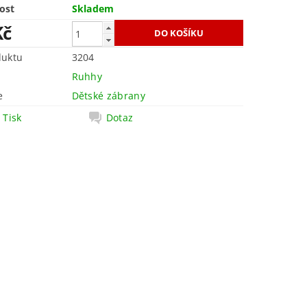
ost
Skladem
Kč
duktu
3204
Ruhhy
e
Dětské zábrany
Tisk
Dotaz