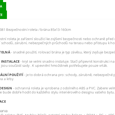
A
ZE
381 Bezpečnostní roleta / brána 85x13-160cm
tní roleta je zařízení sloužící ke zvýšení bezpečnosti nebo ochraně př
í schodů, zárubní, nebezpečných průchodů na terasu nebo přístupu k ho
TELNÁ
- snadné použití, rolovací brána je typ závěsu, který zvyšuje bezp
 INSTALACE
- kryt se velmi snadno instaluje. Stačí připevnit konstrukci
 jsou součástí sady . K upevnění hmoždinek potřebujete pouze vrták.
ÁLNÍ POUŽITÍ
- je to dobrá ochrana pro: schody, zárubně, nebezpečné
a a krby.
 DESIGN
- ochranná roleta je vyrobena z odolného ABS a PVC. Zabere ve
e bude dobře hodit do každého stylu interiérového designu vašeho bytu.
KACE
barva