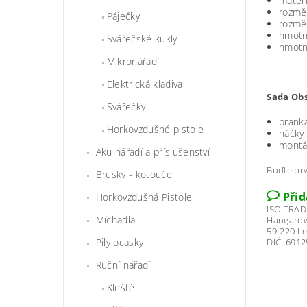
materi
rozmě
Páječky
rozmě
hmotn
Svářečské kukly
hmotno
Mikronářadí
Elektrická kladiva
Sada Ob
Svářečky
brank
Horkovzdušné pistole
háčky
montá
Aku nářadí a příslušenství
Buďte prv
Brusky - kotouče
Při
Horkovzdušná Pistole
ISO TRADE
Míchadla
Hangarow
59-220 L
DIČ: 691
Pily ocasky
Ruční nářadí
Kleště