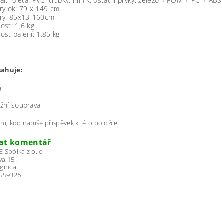
ál: roleta: PVC, trubky: hliník, ostatní prvky: železo + POM + PC + ABS
ry ok: 79 x 149 cm
ry: 85x13-160cm
ost: 1,6 kg
st balení: 1,85 kg
sahuje:
a
žní souprava
ní, kdo napíše příspěvek k této položce.
dat komentář
 Spółka z o. o.
a 15 ,
egnica
2559326