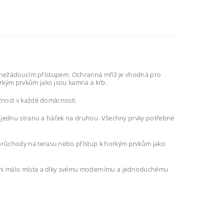
ed nežádoucím přístupem. Ochranná mříž je vhodná pro
rkým prvkům jako jsou kamna a krb.
ečnost v každé domácnosti.
 na jednu stranu a háček na druhou. Všechny prvky potřebné
 průchody na terasu nebo přístup k horkým prvkům jako
lmi málo místa a díky svému modernímu a jednoduchému