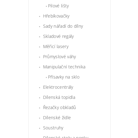
Pilové lišty
Hřebíkovačky
Sady nářadí do dílny
Skladové regály
Měřicí lasery
Průmyslové váhy
Manipulační technika
Přísavky na sklo
Elektrocentrály
Dílenská topidla
Řezačky obkladů
Dílenské židle
Soustruhy
Dílenské stoly a ponky