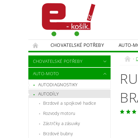
CHOVATELSKÉ POTŘEBY
AUTO-M
MALÍŘSKÉ NÁŘADÍ DOPLŇKY
MONITORO
CHOVATELSKÉ POTŘEBY
SPORT A TURISTIKA
DĚTSKÉ ZBOŽÍ
RU
AUTO-MOTO
AUTODIAGNOSTIKY
BR
AUTODÍLY
Brzdové a spojkové hadice
Rozvody motoru
Zástrčky a zásuvky
Brzdové bubny