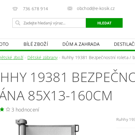
obchod@e-kosik.cz
736 678 914
OTO
BÍLÉ ZBOŽÍ
DŮM A ZAHRADA
DESTILA
VACÍ TECHNIKA A ALARMY
OSVĚTLENÍ
STUDIOVÁ 
Dětské zboží
Dětské zábrany
Ruhhy 19381 Bezpečnostní roleta /
PÉČE O TĚLO
OBCHODNÍ PODMÍNKY
KONTAKTY
HHY 19381 BEZPEČNO
ÁNA 85X13-160CM
3 hodnocení
Ruhhy 193