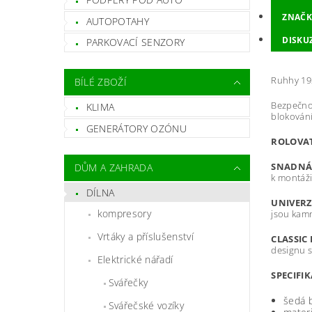
ZNAČK
AUTOPOTAHY
DISKU
PARKOVACÍ SENZORY
Ruhhy 19
BÍLÉ ZBOŽÍ
Bezpečnos
KLIMA
blokován
GENERÁTORY OZÓNU
ROLOVA
SNADNÁ
DŮM A ZAHRADA
k montáži
DÍLNA
UNIVERZ
kompresory
jsou kamn
Vrtáky a příslušenství
CLASSIC
designu s
Elektrické nářadí
SPECIFI
Svářečky
šedá 
Svářečské vozíky