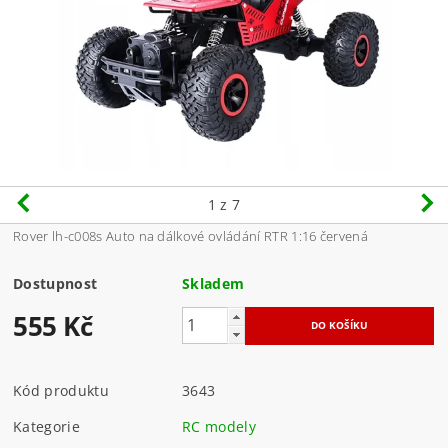
1
z 7
Rover lh-c008s Auto na dálkové ovládání RTR 1:16 červená
Dostupnost
Skladem
555 Kč
Kód produktu
3643
Kategorie
RC modely