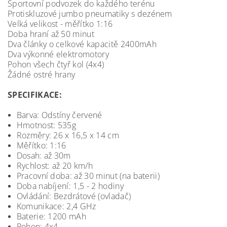
Sportovní podvozek do každého terénu
Protiskluzové jumbo pneumatiky s dezénem
Velká velikost - měřítko 1:16
Doba hraní až 50 minut
Dva články o celkové kapacitě 2400mAh
Dva výkonné elektromotory
Pohon všech čtyř kol (4x4)
Žádné ostré hrany
SPECIFIKACE:
Barva: Odstíny červené
Hmotnost: 535g
Rozměry: 26 x 16,5 x 14 cm
Měřítko: 1:16
Dosah: až 30m
Rychlost: až 20 km/h
Pracovní doba: až 30 minut (na baterii)
Doba nabíjení: 1,5 - 2 hodiny
Ovládání: Bezdrátové (ovladač)
Komunikace: 2,4 GHz
Baterie: 1200 mAh
Pohon: 4x4