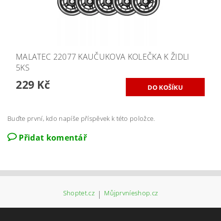
MALATEC 22077 KAUČUKOVA KOLEČKA K ŽIDLI
5KS
229 Kč
Buďte první, kdo napíše příspěvek k této položce.
Přidat komentář
Shoptet.cz
|
Můjprvníeshop.cz