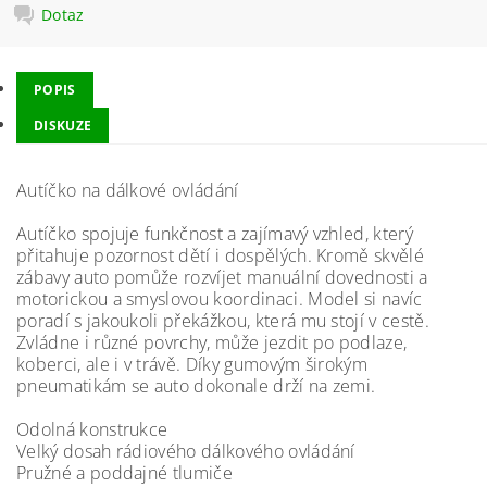
Dotaz
POPIS
DISKUZE
Autíčko na dálkové ovládání
Autíčko spojuje funkčnost a zajímavý vzhled, který
přitahuje pozornost dětí i dospělých. Kromě skvělé
zábavy auto pomůže rozvíjet manuální dovednosti a
motorickou a smyslovou koordinaci. Model si navíc
poradí s jakoukoli překážkou, která mu stojí v cestě.
Zvládne i různé povrchy, může jezdit po podlaze,
koberci, ale i v trávě. Díky gumovým širokým
pneumatikám se auto dokonale drží na zemi.
Odolná konstrukce
Velký dosah rádiového dálkového ovládání
Pružné a poddajné tlumiče