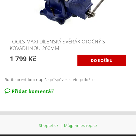
TOOLS MAXI DÍLENSKÝ SVĚRÁK OTOČNÝ S
KOVADLINOU 200MM
1 799 Kč
Buďte první, kdo napíše příspěvek k této položce.
Přidat komentář
Shoptet.cz
|
Můjprvníeshop.cz