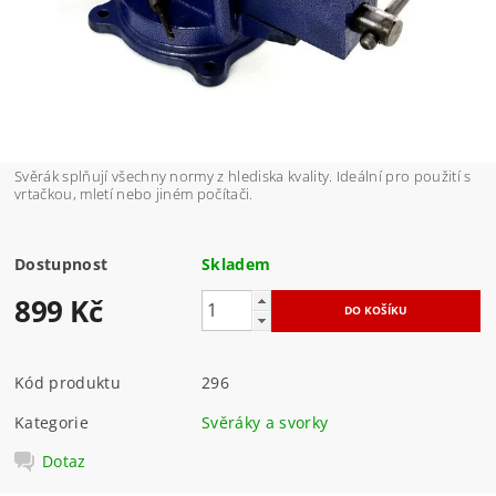
Svěrák splňují všechny normy z hlediska kvality. Ideální pro použití s
vrtačkou, mletí nebo jiném počítači.
Dostupnost
Skladem
899 Kč
Kód produktu
296
Kategorie
Svěráky a svorky
Dotaz