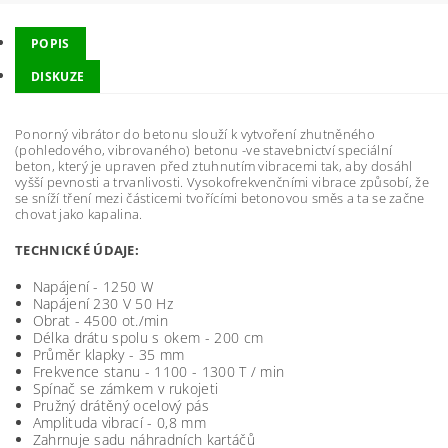
POPIS
DISKUZE
Ponorný vibrátor do betonu slouží k vytvoření zhutněného
(pohledového, vibrovaného) betonu -ve stavebnictví speciální
beton, který je upraven před ztuhnutím vibracemi tak, aby dosáhl
vyšší pevnosti a trvanlivosti. Vysokofrekvenčními vibrace způsobí, že
se sníží tření mezi částicemi tvořícími betonovou směs a ta se začne
chovat jako kapalina.
TECHNICKÉ ÚDAJE:
Napájení - 1250 W
Napájení 230 V 50 Hz
Obrat - 4500 ot./min
Délka drátu spolu s okem - 200 cm
Průměr klapky - 35 mm
Frekvence stanu - 1100 - 1300 T / min
Spínač se zámkem v rukojeti
Pružný drátěný ocelový pás
Amplituda vibrací - 0,8 mm
Zahrnuje sadu náhradních kartáčů