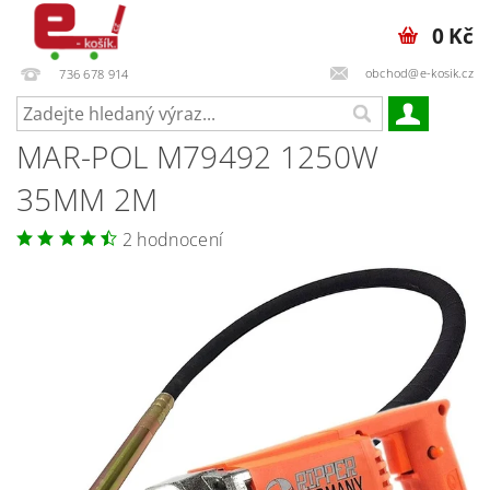
0 Kč
obchod@e-kosik.cz
736 678 914
MAR-POL M79492 1250W
35MM 2M
2 hodnocení