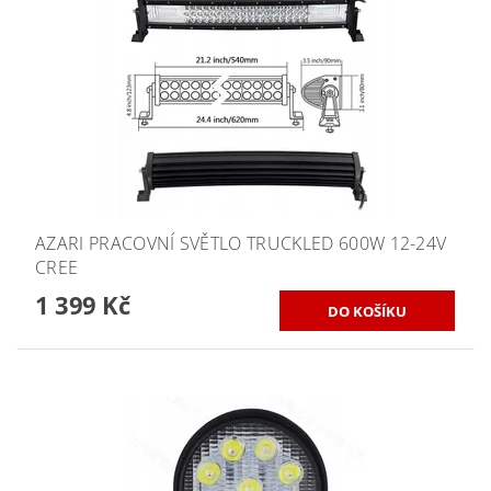
AZARI PRACOVNÍ SVĚTLO TRUCKLED 600W 12-24V
CREE
1 399 Kč