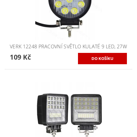
VERK 12248 PRACOVNÍ SVĚTLO KULATÉ 9 LED, 27W
109 Kč