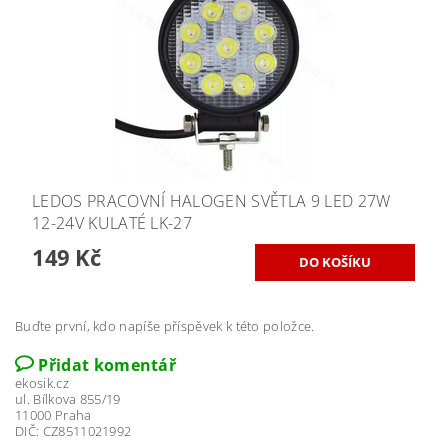
LEDOS PRACOVNÍ HALOGEN SVĚTLA 9 LED 27W
12-24V KULATÉ LK-27
149 Kč
Buďte první, kdo napíše příspěvek k této položce.
Přidat komentář
ekosik.cz
ul. Bílkova 855/19
11000 Praha
DIČ: CZ8511021992