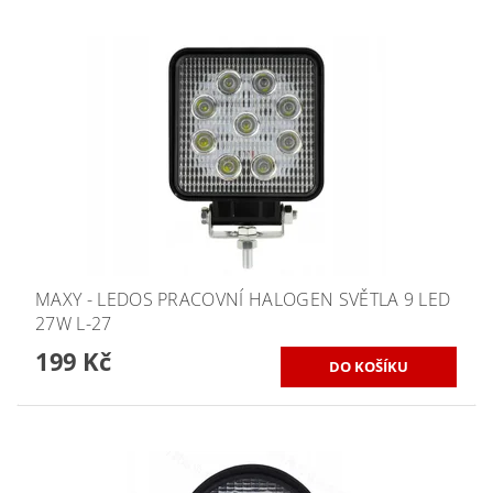
MAXY - LEDOS PRACOVNÍ HALOGEN SVĚTLA 9 LED
27W L-27
199 Kč