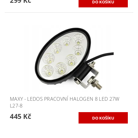
MAXY - LEDOS PRACOVNÍ HALOGEN 8 LED 27W
L27-8
445 Kč