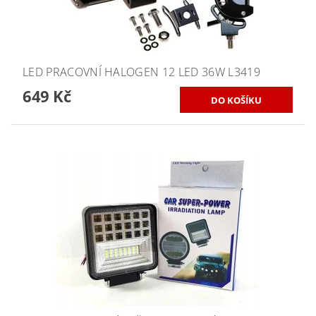
LED PRACOVNÍ HALOGEN 12 LED 36W L3419
649 Kč