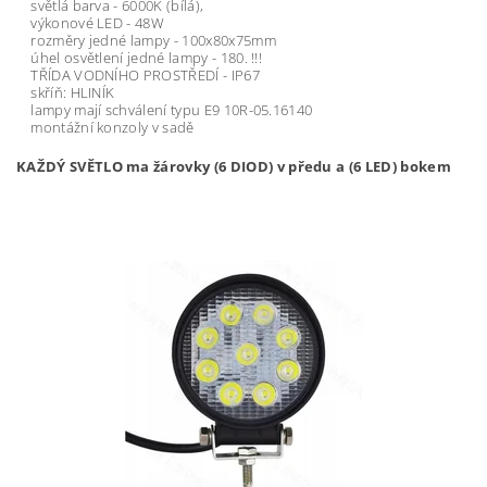
světlá barva - 6000K (bílá),
výkonové LED - 48W
rozměry jedné lampy - 100x80x75mm
úhel osvětlení jedné lampy - 180. !!!
TŘÍDA VODNÍHO PROSTŘEDÍ - IP67
skříň: HLINÍK
lampy mají schválení typu E9 10R-05.16140
montážní konzoly v sadě
KAŽDÝ SVĚTLO ma žárovky (6 DIOD) v předu a (6 LED) bokem