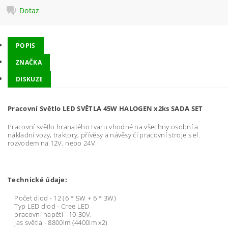
Dotaz
POPIS
ZNAČKA
DISKUZE
Pracovní Světlo LED SVĚTLA 45W HALOGEN x2ks SADA SET
Pracovní světlo hranatého tvaru vhodné na všechny osobní a
nákladní vozy, traktory, přívěsy a návěsy či pracovní stroje s el.
rozvodem na 12V, nebo 24V.
Technické údaje:
Počet diod - 12 (6 * 5W + 6 * 3W)
Typ LED diod - Cree LED
pracovní napětí - 10-30V,
jas světla - 8800lm (4400lm x2)