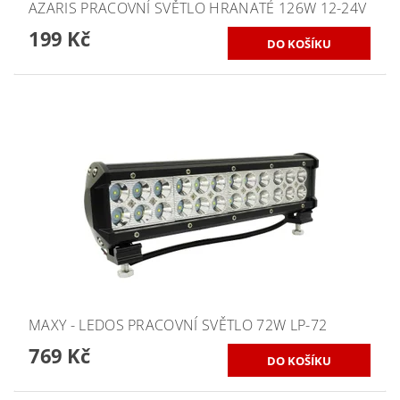
AZARIS PRACOVNÍ SVĚTLO HRANATÉ 126W 12-24V
199 Kč
MAXY - LEDOS PRACOVNÍ SVĚTLO 72W LP-72
769 Kč