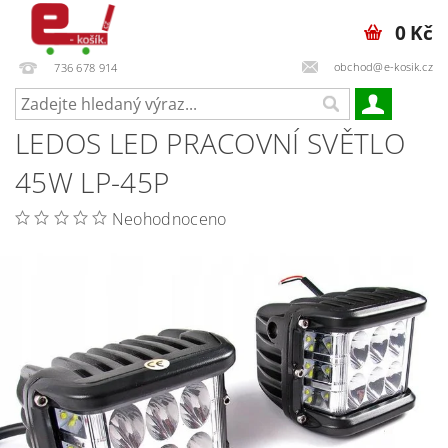
0 Kč
obchod@e-kosik.cz
736 678 914
LEDOS LED PRACOVNÍ SVĚTLO
45W LP-45P
Neohodnoceno