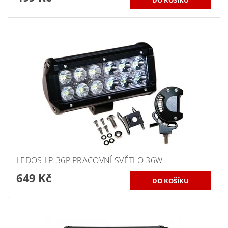
LEDOS LP-36P PRACOVNÍ SVĚTLO 36W
649 Kč