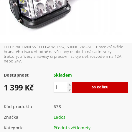
LED PRACOVNÍ SVĚTLO 45W, IP67, 6000K, 2KS-SET. Pracovní světlo
hranatého tvaru vhodné na všechny osobní a nákladní vozy,
traktory, přívěsy a návěsy či pracovní stroje s el. rozvodem na 12V,
nebo 24V.
Dostupnost
Skladem
1 399 Kč
Kód produktu
678
Značka
Ledos
Kategorie
Přední světlomety