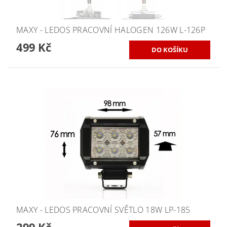
MAXY - LEDOS PRACOVNÍ HALOGEN 126W L-126P
499 Kč
MAXY - LEDOS PRACOVNÍ SVĚTLO 18W LP-185
299 Kč