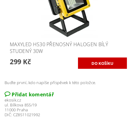
MAXYLED HS30 PŘENOSNÝ HALOGEN BÍLÝ
STUDENÝ 30W
299 Kč
Buďte první, kdo napíše příspěvek k této položce.
Přidat komentář
ekosik.cz
ul. Bílkova 855/19
11000 Praha
DIČ: CZ8511021992