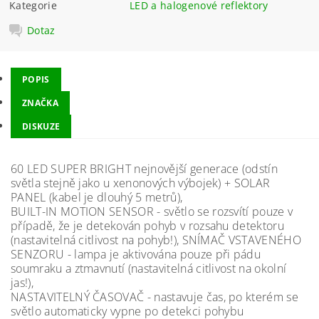
Kategorie
LED a halogenové reflektory
Dotaz
POPIS
ZNAČKA
DISKUZE
60 LED SUPER BRIGHT nejnovější generace (odstín
světla stejně jako u xenonových výbojek) + SOLAR
PANEL (kabel je dlouhý 5 metrů),
BUILT-IN MOTION SENSOR - světlo se rozsvítí pouze v
případě, že je detekován pohyb v rozsahu detektoru
(nastavitelná citlivost na pohyb!), SNÍMAČ VSTAVENÉHO
SENZORU - lampa je aktivována pouze při pádu
soumraku a ztmavnutí (nastavitelná citlivost na okolní
jas!),
NASTAVITELNÝ ČASOVAČ - nastavuje čas, po kterém se
světlo automaticky vypne po detekci pohybu