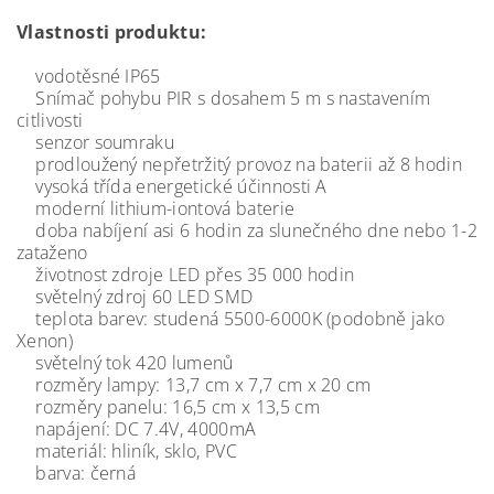
Vlastnosti produktu:
vodotěsné IP65
Snímač pohybu PIR s dosahem 5 m s nastavením
citlivosti
senzor soumraku
prodloužený nepřetržitý provoz na baterii až 8 hodin
vysoká třída energetické účinnosti A
moderní lithium-iontová baterie
doba nabíjení asi 6 hodin za slunečného dne nebo 1-2
zataženo
životnost zdroje LED přes 35 000 hodin
světelný zdroj 60 LED SMD
teplota barev: studená 5500-6000K (podobně jako
Xenon)
světelný tok 420 lumenů
rozměry lampy: 13,7 cm x 7,7 cm x 20 cm
rozměry panelu: 16,5 cm x 13,5 cm
napájení: DC 7.4V, 4000mA
materiál: hliník, sklo, PVC
barva: černá