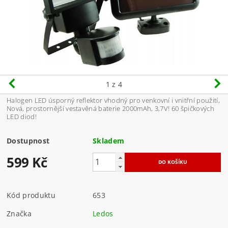
1
z 4
Halogen LED úsporný reflektor vhodný pro venkovní i vnitřní použití,
Nová, prostornější vestavěná baterie 2000mAh, 3,7V! 60 špičkových
LED diod!
Dostupnost
Skladem
599 Kč
Kód produktu
653
Značka
Ledos