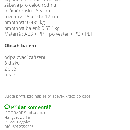
zábava pro celou rodinu
průměr disku: 6,5 cm
rozměry: 15 x 10 x 17 cm
hmotnost: 0,485 kg
hmotnost balení: 0,634 kg
Materiál: ABS + PP + polyester + PC + PET
Obsah balení:
odpalovací zařízení
8 disků
2 sítě
brýle
Buďte první, kdo napíše příspěvek k této položce.
Přidat komentář
ISO TRADE Spółka z o. o.
Hangarowa 15 ,
59-220 Legnica
DIČ: 6912559326