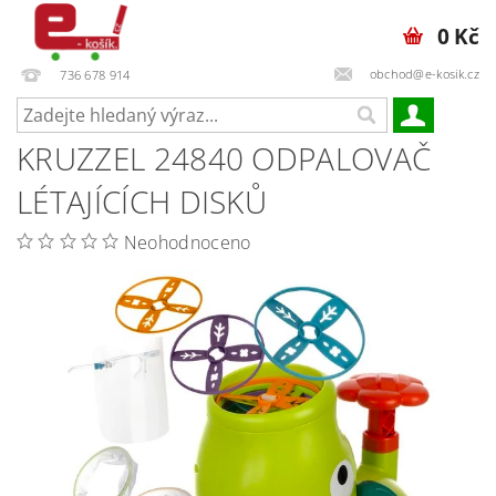
0 Kč
obchod@e-kosik.cz
736 678 914
KRUZZEL 24840 ODPALOVAČ
LÉTAJÍCÍCH DISKŮ
Neohodnoceno