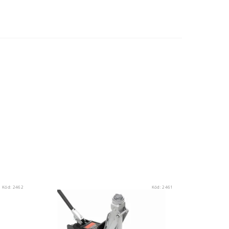
Kód:
2462
Kód:
2461