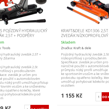
S POJÍZDNÝ HYDRAULICKÝ
KRAFT&DELE KD1306 2,5T
ÁK 2,5T + PODPĚRY
ZVEDÁK NÍZKOPROFILOVÝ
dem
Skladem
a:
Tools
Značka:
Kraft & dele
ný hydraulický zvedák 2,5T +
Pojízdný hydraulický zvedák 2,5t
ry Zdarma
nízkoprofilový s prodloužením
Specifikace: zvedák je určen pro
náročné použití v automobilov
ný hydraulický zvedák 2,5t
průmyslu nízký profil umožňuje 
rofilový s prodloužením
ke sportovním vozům a ke sníž
ikace: zvedák je určen pro
podvozku opatřeno kolečky, kte
é použití v automobilovém
umožňují pohybovat kdekoliv p
lu nízký profil umožňuje přístup
vozidlem
rtovním vozům a ke sníženému
ku opatřeno kolečky, které
1 155 Kč
jí pohybovat kdekoliv pod
em
99 Kč