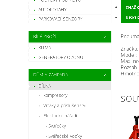
ZNAČK
AUTOPOTAHY
DISKU
PARKOVACÍ SENZORY
Pneumat
BÍLÉ ZBOŽÍ
KLIMA
Značka:
Model:
GENERÁTORY OZÓNU
Max. no
Rozsah 
Hmotnos
DŮM A ZAHRADA
DÍLNA
kompresory
SOU
Vrtáky a příslušenství
Elektrické nářadí
Svářečky
Svářečské vozíky