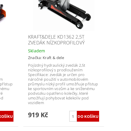
KRAFT&DELE KD1362 2,5T
ZVEDÁK NÍZKOPROFILOVÝ
Skladem
Značka:
Kraft & dele
Pojízdný hydraulický zvedák 2,5t
nízkoprofilový s prodloužením
Specifikace: zvedák je určen pro
ém
náročné použití v automobilovém
přístup
průmyslu nízký profil umožňuje přístup
enému
ke sportovním vozům a ke sníženému
ré
podvozku opatřeno kolečky, které
od
umožňují pohybovat kdekoliv pod
vozidlem
919 Kč