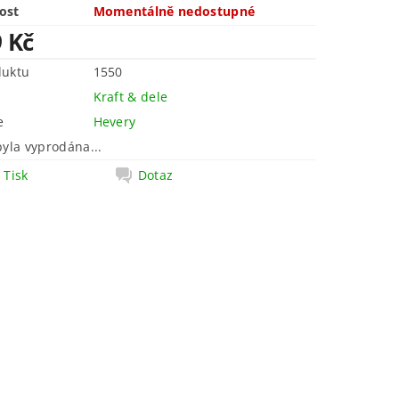
ost
Momentálně nedostupné
9 Kč
duktu
1550
Kraft & dele
e
Hevery
byla vyprodána...
Tisk
Dotaz