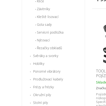
Klíče
Závitníky
Kleště lisovací
Gola sady
Servisní podložka
Nýtovací
Řezačky obkladů
Svěráky a svorky
Hoblíky
TOOL
Ponorné vibrátory
POJÍZ
Prodlužovací kabely
Skla
Frézy a frézky
Značk
Pojízd
Okružní pily
nízkop
Specif
Stolní pily
náročn