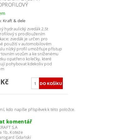
OPROFILOVÝ
dem
a:
Kraft & dele
ný hydraulický zvedák 2,5t
rofilový s prodloužením
ikace: zvedák je určen pro
é použití v automobilovém
lu nízký profil umožňuje přístup
rtovním vozům a ke sníženému
ku opatřeno kolečky, které
jí pohybovat kdekoliv pod
em
 Kč
ní, kdo napíše příspěvek k této položce.
dat komentář
RAFT S.A
a 1b, Koteże
tarogard Gdański