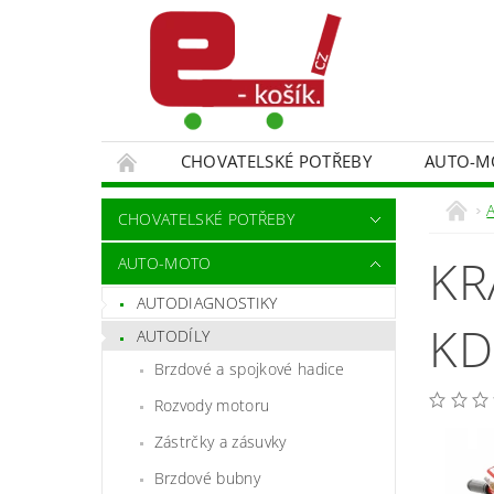
CHOVATELSKÉ POTŘEBY
AUTO-M
MALÍŘSKÉ NÁŘADÍ DOPLŇKY
MONITORO
CHOVATELSKÉ POTŘEBY
SPORT A TURISTIKA
DĚTSKÉ ZBOŽÍ
KR
AUTO-MOTO
AUTODIAGNOSTIKY
KD
AUTODÍLY
Brzdové a spojkové hadice
Rozvody motoru
Zástrčky a zásuvky
Brzdové bubny