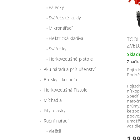
Páječky
Svářečské kukly
Mikronářadí
Elektrická kladiva
TOOL
ZVED
Svářečky
Skla
Horkovzdušné pistole
Značk
Aku nářadí a příslušenství
Pojízd
Podpě
Brusky - kotouče
Pojízd
Horkovzdušná Pistole
nízkop
Specif
Míchadla
náročn
průmys
Pily ocasky
ke spo
podvoz
Ruční nářadí
umožňu
vozidl
Kleště
1 9