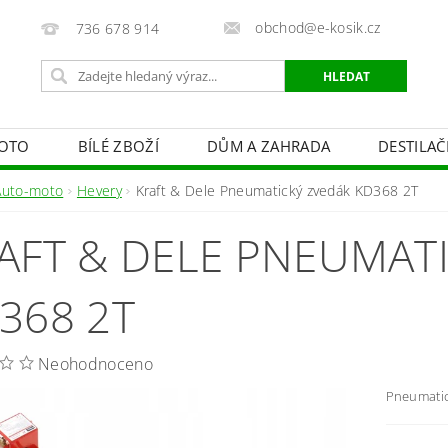
obchod@e-kosik.cz
736 678 914
OTO
BÍLÉ ZBOŽÍ
DŮM A ZAHRADA
DESTILA
VACÍ TECHNIKA A ALARMY
OSVĚTLENÍ
STUDIOVÁ 
Auto-moto
Hevery
Kraft & Dele Pneumatický zvedák KD368 2T
PÉČE O TĚLO
OBCHODNÍ PODMÍNKY
KONTAKTY
AFT & DELE PNEUMAT
368 2T
Neohodnoceno
Pneumatic