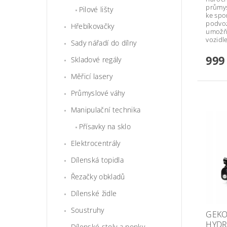
průmys
Pilové lišty
ke spo
podvoz
Hřebíkovačky
umožňu
vozidl
Sady nářadí do dílny
999
Skladové regály
Měřicí lasery
Průmyslové váhy
Manipulační technika
Přísavky na sklo
Elektrocentrály
Dílenská topidla
Řezačky obkladů
Dílenské židle
Soustruhy
GEKO
HYDR
Dílenské stoly a ponky