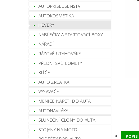
AUTOPŘÍSLUŠENSTVÍ
AUTOKOSMETIKA
HEVERY
NABÍJEČKY A STARTOVACÍ BOXY
NÁŘADÍ
RÁZOVÉ UTAHOVÁKY
PŘEDNÍ SVĚTLOMETY
KLÍČE
AUTO ZRCÁTKA
VYSAVAČE
MĚNIČE NAPĚTÍ DO AUTA
AUTONAVIJÁKY
SLUNEČNÍ CLONY DO AUTA
STOJANY NA MOTO
POPIS
PODPĚRY POD AUTO