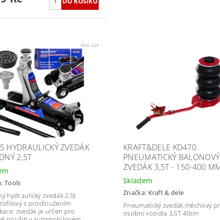
Kód:
224
S HYDRAULICKÝ ZVEDÁK
KRAFT&DELE KD470
DNÝ 2,5T
PNEUMATICKÝ BALONOVÝ
ZVEDÁK 3,5T - 150-400 M
dem
Skladem
a:
Tools
Značka:
Kraft & dele
ný hydraulický zvedák 2,5t
rofilový s prodloužením
Pneumatický zvedák měchový p
ikace: zvedák je určen pro
osobní vozidla 3,5T 40cm
é použití v automobilovém