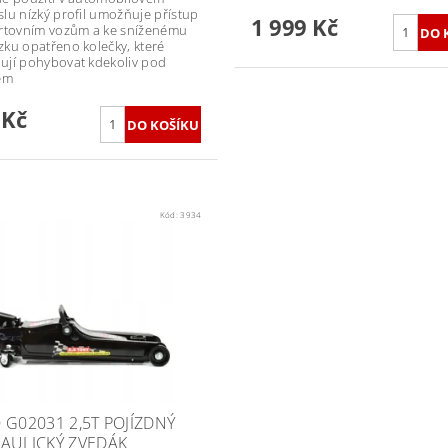
lu nízký profil umožňuje přístup
1 999 Kč
rtovním vozům a ke sníženému
ku opatřeno kolečky, které
jí pohybovat kdekoliv pod
em
 Kč
Kód:
3934
 G02031 2,5T POJÍZDNÝ
AULICKÝ ZVEDÁK