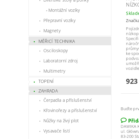
NÍZK
Montážní vozíky
Skla
Přepravní vozíky
Značk
Pojízd
Magnety
nízkop
Specif
MĚŘICÍ TECHNIKA
náročn
průmys
Osciloskopy
ke spo
podvoz
Laboratorní zdroj
umožňu
vozidl
Multimetry
923
TOPENÍ
ZAHRADA
Čerpadla a příslušenství
Buďte prv
Křovinořezy a příslušenství
Při
Nůžky na živý plot
DAWIKA K
Vysavače listí
ul. Główn
83-200 S