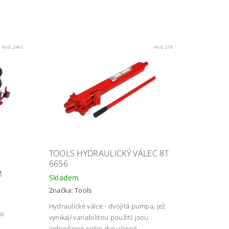
Kód:
2460
Kód:
218
TOOLS HYDRAULICKÝ VÁLEC 8T
6656
M
Skladem
Značka:
Tools
Hydraulické válce - dvojitá pumpa, jež
ro
vynikají variabilitou použití, jsou
jednočinné nebo dvoučinné