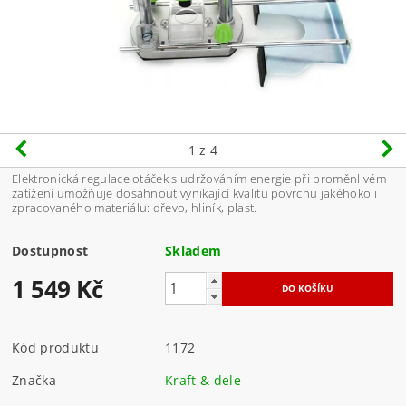
1
z 4
Elektronická regulace otáček s udržováním energie při proměnlivém
zatížení umožňuje dosáhnout vynikající kvalitu povrchu jakéhokoli
zpracovaného materiálu: dřevo, hliník, plast.
Dostupnost
Skladem
1 549 Kč
Kód produktu
1172
Značka
Kraft & dele