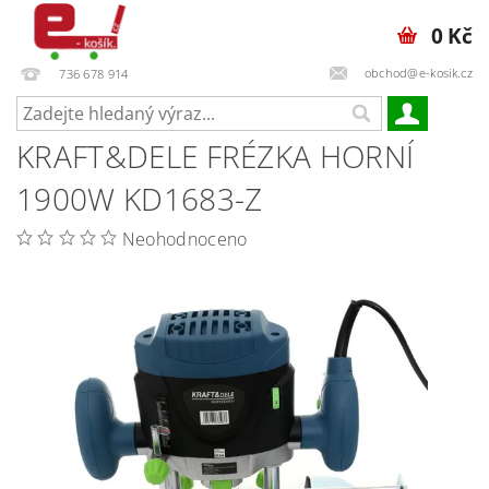
0 Kč
obchod@e-kosik.cz
736 678 914
KRAFT&DELE FRÉZKA HORNÍ
1900W KD1683-Z
Neohodnoceno