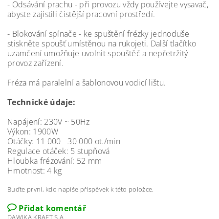
- Odsávání prachu - při provozu vždy používejte vysavač,
abyste zajistili čistější pracovní prostředí.
- Blokování spínače - ke spuštění frézky jednoduše
stiskněte spoušť umístěnou na rukojeti. Další tlačítko
uzamčení umožňuje uvolnit spouštěč a nepřetržitý
provoz zařízení.
Fréza má paralelní a šablonovou vodicí lištu.
Technické údaje:
Napájení: 230V ~ 50Hz
Výkon: 1900W
Otáčky: 11 000 - 30 000 ot./min
Regulace otáček: 5 stupňová
Hloubka frézování: 52 mm
Hmotnost: 4 kg
Buďte první, kdo napíše příspěvek k této položce.
Přidat komentář
DAWIKA KRAFT S.A