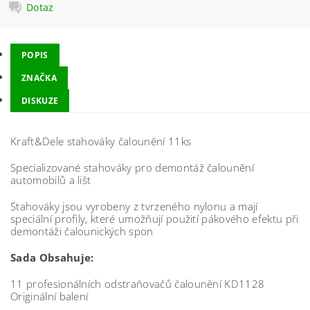
Dotaz
POPIS
ZNAČKA
DISKUZE
Kraft&Dele stahováky čalounění 11ks
Specializované stahováky pro demontáž čalounění
automobilů a lišt
Stahováky jsou vyrobeny z tvrzeného nylonu a mají
speciální profily, které umožňují použití pákového efektu při
demontáži čalounických spon
Sada Obsahuje:
11 profesionálních odstraňovačů čalounění KD1128
Originální balení