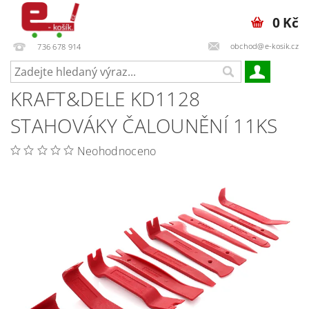
0 Kč
obchod@e-kosik.cz
736 678 914
KRAFT&DELE KD1128
STAHOVÁKY ČALOUNĚNÍ 11KS
Neohodnoceno