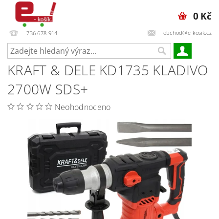
0 Kč
obchod@e-kosik.cz
736 678 914
KRAFT & DELE KD1735 KLADIVO
2700W SDS+
Neohodnoceno