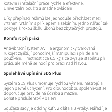
kotevní i instalační práce rychle a efektivně.
Univerzální použití a snadné ovládání
Díky přepínači režimů lze jednoduše přecházet mezi
vrtáním, vrtáním s příklepem a sekáním. Jedno nářadí tak
pokryje širokou škálu úkonů bez zbytečných prostojů.
Komfort při práci
Antivibrační systém AVH a ergonomicky tvarovaná
rukojeť zajišťují pohodlnější manipulaci i při delším
používání. Hmotnost cca 6,5 kg sice zvyšuje stabilitu při
práci, ale méně se hodí pro práci nad hlavou.
Spolehlivé upínání SDS Plus
Systém SDS Plus umožňuje rychlou výměnu nástrojů a
jejich pevné uchycení. Pro dlouhodobou spolehlivost se
doporučuje pravidelná údržba a mazání.
Bohaté příslušenství v balení
Součástí sady je odolný kufr, 2 dláta a 3 vrtáky. Nářadí je