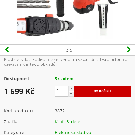
1
z 5
Praktické vrtací kladivo určené k vrtání a sekání do zdiva a betonu a
osekávání omítek či obkladů.
Dostupnost
Skladem
1 699 Kč
Kód produktu
3872
Značka
Kraft & dele
Kategorie
Elektrická kladiva