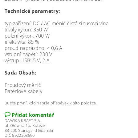
Technické parametry:
typ zařízení: DC / AC měnič čistá sinusová vlna
trvalý výkon: 350 W
pulzní výkon: 700 W
efektivita: 85 %
proud naprázdno: < 0,6 A
vstupní napětí: 230 V
výstup USB: 5 V, 2 A
Sada Obsah:
Proudový měnič
Bateriové kabely
Buďte první, kdo napíše příspěvek k této položce.
Přidat komentář
DAWIKA KRAFT S.A
ul. Główna 1b, Koteże
83-200 Starogard Gdański
DIČ 5922263590