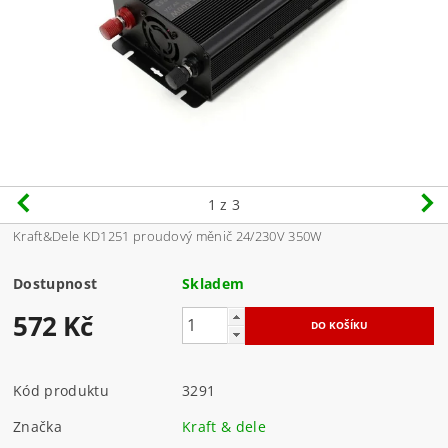
1
z 3
Kraft&Dele KD1251 proudový měnič 24/230V 350W
Dostupnost
Skladem
572 Kč
Kód produktu
3291
Značka
Kraft & dele