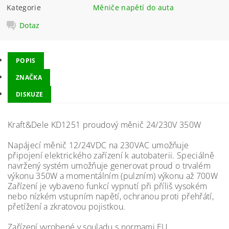
Kategorie
Měniče napětí do auta
Dotaz
POPIS
ZNAČKA
DISKUZE
Kraft&Dele KD1251 proudový měnič 24/230V 350W
Napájecí měnič 12/24VDC na 230VAC umožňuje
připojení elektrického zařízení k autobaterii. Speciálně
navržený systém umožňuje generovat proud o trvalém
výkonu 350W a momentálním (pulzním) výkonu až 700W
Zařízení je vybaveno funkcí vypnutí při příliš vysokém
nebo nízkém vstupním napětí, ochranou proti přehřátí,
přetížení a zkratovou pojistkou.
Zařízení vyrobené v souladu s normami EU.