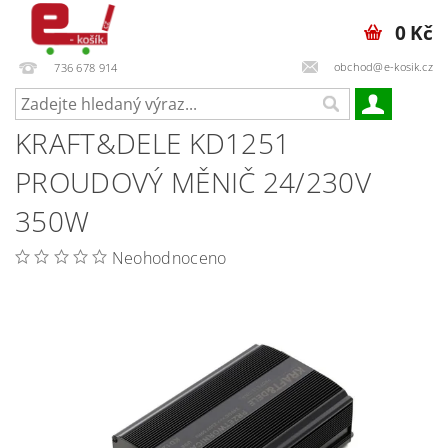
0 Kč
obchod@e-kosik.cz
736 678 914
KRAFT&DELE KD1251
PROUDOVÝ MĚNIČ 24/230V
350W
Neohodnoceno