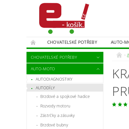
CHOVATELSKÉ POTŘEBY
AUTO-M
MALÍŘSKÉ NÁŘADÍ DOPLŇKY
MONITORO
CHOVATELSKÉ POTŘEBY
SPORT A TURISTIKA
DĚTSKÉ ZBOŽÍ
KR
AUTO-MOTO
AUTODIAGNOSTIKY
PR
AUTODÍLY
Brzdové a spojkové hadice
Rozvody motoru
Zástrčky a zásuvky
Brzdové bubny