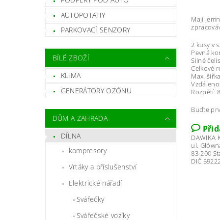
AUTOPOTAHY
Mají jemn
zpracováv
PARKOVACÍ SENZORY
2 kusy v 
Pevná ko
BÍLÉ ZBOŽÍ
Silné čelis
Celkové r
KLIMA
Max. šířk
Vzdálenos
GENERÁTORY OZÓNU
Rozpětí:
Buďte prv
DŮM A ZAHRADA
Při
DÍLNA
DAWIKA K
ul. Główn
kompresory
83-200 S
DIČ 5922
Vrtáky a příslušenství
Elektrické nářadí
Svářečky
Svářečské vozíky