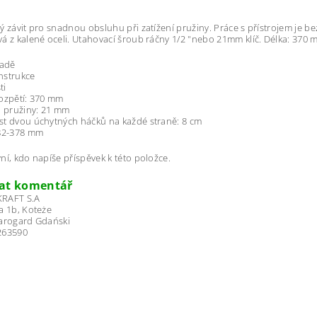
ý závit pro snadnou obsluhu při zatížení pružiny. Práce s přístrojem je 
á z kalené oceli. Utahovací šroub ráčny 1/2 "nebo 21mm klíč. Délka: 370
sadě
nstrukce
ti
ozpětí: 370 mm
a pružiny: 21 mm
t dvou úchytných háčků na každé straně: 8 cm
 82-378 mm
ní, kdo napíše příspěvek k této položce.
dat komentář
RAFT S.A
a 1b, Koteże
tarogard Gdański
263590