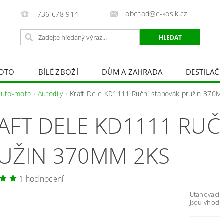
obchod@e-kosik.cz
736 678 914
OTO
BÍLÉ ZBOŽÍ
DŮM A ZAHRADA
DESTILA
VACÍ TECHNIKA A ALARMY
OSVĚTLENÍ
STUDIOVÁ 
Auto-moto
Autodíly
Kraft Dele KD1111 Ruční stahovák pružin 37
PÉČE O TĚLO
OBCHODNÍ PODMÍNKY
KONTAKTY
AFT DELE KD1111 RU
UŽIN 370MM 2KS
1 hodnocení
Utahovací
Jsou vhod