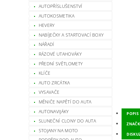
AUTOPŘÍSLUŠENSTVÍ
AUTOKOSMETIKA
HEVERY
NABÍJEČKY A STARTOVACÍ BOXY
NÁŘADÍ
RÁZOVÉ UTAHOVÁKY
PŘEDNÍ SVĚTLOMETY
KLÍČE
AUTO ZRCÁTKA
VYSAVAČE
MĚNIČE NAPĚTÍ DO AUTA
AUTONAVIJÁKY
POPIS
SLUNEČNÍ CLONY DO AUTA
ZNAČK
STOJANY NA MOTO
DISKU
PODPĚRY POD AUTO