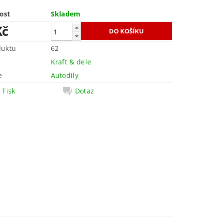
ost
Skladem
Kč
duktu
62
Kraft & dele
e
Autodíly
Tisk
Dotaz