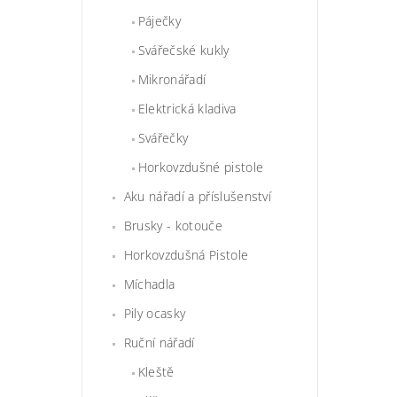
Páječky
Svářečské kukly
Mikronářadí
Elektrická kladiva
Svářečky
Horkovzdušné pistole
Aku nářadí a příslušenství
Brusky - kotouče
Horkovzdušná Pistole
Míchadla
Pily ocasky
Ruční nářadí
Kleště