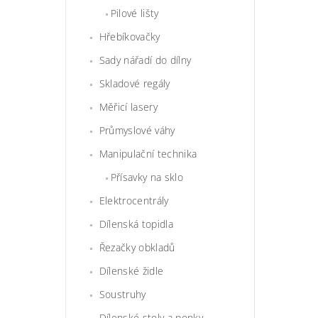
Pilové lišty
Hřebíkovačky
Sady nářadí do dílny
Skladové regály
Měřicí lasery
Průmyslové váhy
Manipulační technika
Přísavky na sklo
Elektrocentrály
Dílenská topidla
Řezačky obkladů
Dílenské židle
Soustruhy
Dílenské stoly a ponky