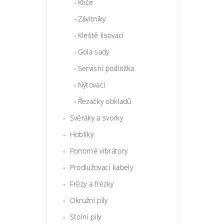
Klíče
Závitníky
Kleště lisovací
Gola sady
Servisní podložka
Nýtovací
Řezačky obkladů
Svěráky a svorky
Hoblíky
Ponorné vibrátory
Prodlužovací kabely
Frézy a frézky
Okružní pily
Stolní pily