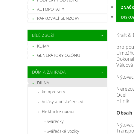
ZNAČK
AUTOPOTAHY
DISKU
PARKOVACÍ SENZORY
Kraft &
BÍLÉ ZBOŽÍ
KLIMA
pro pou
Umožňuj
GENERÁTORY OZÓNU
Dokonal
Válcová
DŮM A ZAHRADA
Nýtovac
DÍLNA
Nerezov
kompresory
Ocel
Hliník
Vrtáky a příslušenství
Elektrické nářadí
Obsah 
Svářečky
Nýtovac
Transpo
Svářečské vozíky