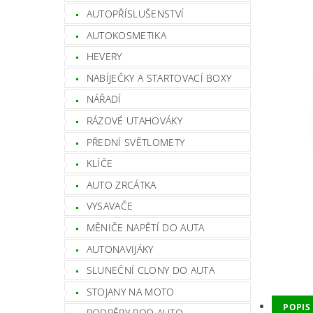
AUTOPŘÍSLUŠENSTVÍ
AUTOKOSMETIKA
HEVERY
NABÍJEČKY A STARTOVACÍ BOXY
NÁŘADÍ
RÁZOVÉ UTAHOVÁKY
PŘEDNÍ SVĚTLOMETY
KLÍČE
AUTO ZRCÁTKA
VYSAVAČE
MĚNIČE NAPĚTÍ DO AUTA
AUTONAVIJÁKY
SLUNEČNÍ CLONY DO AUTA
STOJANY NA MOTO
POPIS
PODPĚRY POD AUTO