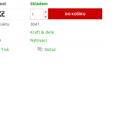
ost
Skladem
Kč
duktu
3041
Kraft & dele
e
Nýtovací
Tisk
Dotaz