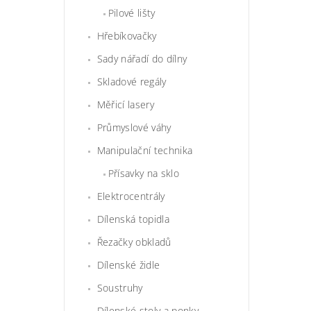
Pilové lišty
Hřebíkovačky
Sady nářadí do dílny
Skladové regály
Měřicí lasery
Průmyslové váhy
Manipulační technika
Přísavky na sklo
Elektrocentrály
Dílenská topidla
Řezačky obkladů
Dílenské židle
Soustruhy
Dílenské stoly a ponky