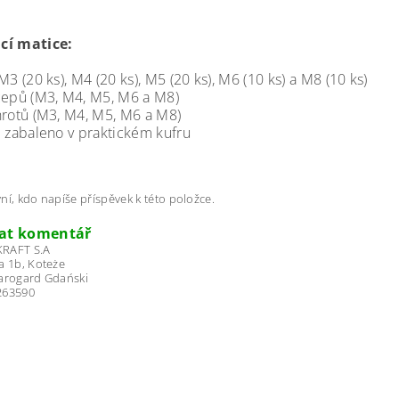
cí matice:
 M3 (20 ks), M4 (20 ks), M5 (20 ks), M6 (10 ks) a M8 (10 ks)
čepů (M3, M4, M5, M6 a M8)
hrotů (M3, M4, M5, M6 a M8)
e zabaleno v praktickém kufru
ní, kdo napíše příspěvek k této položce.
dat komentář
RAFT S.A
a 1b, Koteże
tarogard Gdański
263590