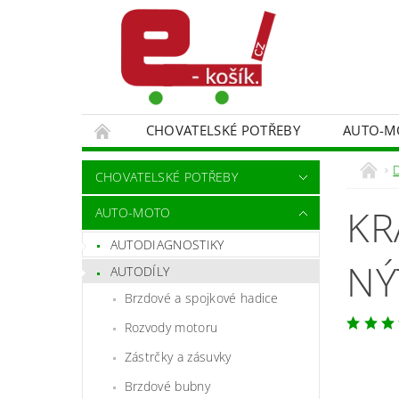
CHOVATELSKÉ POTŘEBY
AUTO-M
MALÍŘSKÉ NÁŘADÍ DOPLŇKY
MONITORO
CHOVATELSKÉ POTŘEBY
SPORT A TURISTIKA
DĚTSKÉ ZBOŽÍ
KR
AUTO-MOTO
AUTODIAGNOSTIKY
NÝ
AUTODÍLY
Brzdové a spojkové hadice
Rozvody motoru
Zástrčky a zásuvky
Brzdové bubny