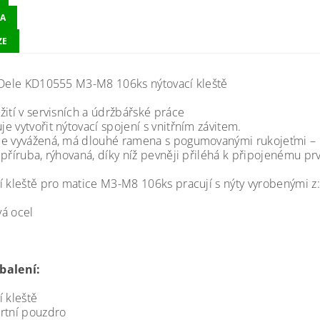
A
ZE
 Dele KD10555 M3-M8 106ks nýtovací kleště
žití v servisních a údržbářské práce
e vytvořit nýtovací spojení s vnitřním závitem.
e vyvážená, má dlouhé ramena s pogumovanými rukojeťmi – 
 příruba, rýhovaná, díky níž pevněji přiléhá k připojenému pr
í kleště pro matice M3-M8 106ks pracují s nýty vyrobenými z:
á ocel
balení:
í kleště
rtní pouzdro