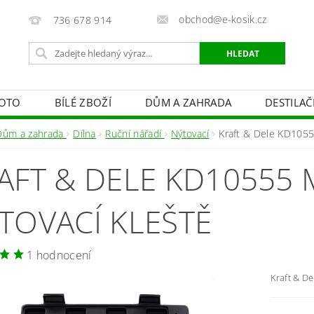
obchod@e-kosik.cz
736 678 914
OTO
BÍLÉ ZBOŽÍ
DŮM A ZAHRADA
DESTILA
VACÍ TECHNIKA A ALARMY
OSVĚTLENÍ
STUDIOVÁ 
Dům a zahrada
Dílna
Ruční nářadí
Nýtovací
Kraft & Dele KD1055
PÉČE O TĚLO
OBCHODNÍ PODMÍNKY
KONTAKTY
AFT & DELE KD10555 
TOVACÍ KLEŠTĚ
1 hodnocení
Kraft & D