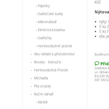
Klíč
Páječky
Nýtova
Svářečské kukly
nýty:
Mikronářadí
5 ks 
Elektrická kladiva
5 ks 
vše j
Svářečky
Horkovzdušné pistole
Aku nářadí a příslušenství
Buďte prv
Brusky - kotouče
Při
DAWIKA K
Horkovzdušná Pistole
ul. Główn
83-200 S
Míchadla
DIČ 5922
Pily ocasky
Ruční nářadí
Kleště