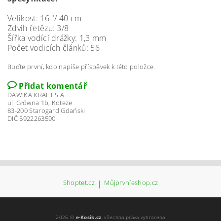
Velikost: 16 "/ 40 cm
Zdvih řetězu: 3/8
Šířka vodící drážky: 1,3 mm
Počet vodicích článků: 56
Buďte první, kdo napíše příspěvek k této položce.
Přidat komentář
DAWIKA KRAFT S.A
ul. Główna 1b, Koteże
83-200 Starogard Gdański
DIČ 5922263590
Shoptet.cz
|
Můjprvníeshop.cz
2026 ©
e-Kosik.cz
, všechna práva vyhrazena