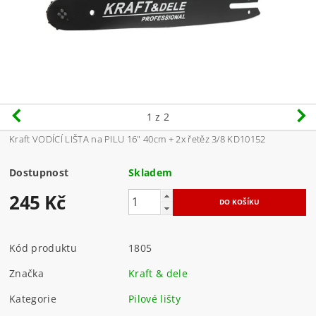
1
z 2
Kraft VODÍCÍ LIŠTA na PILU 16" 40cm + 2x řetěz 3/8 KD10152
Dostupnost
Skladem
245 Kč
Kód produktu
1805
Značka
Kraft & dele
Kategorie
Pilové lišty