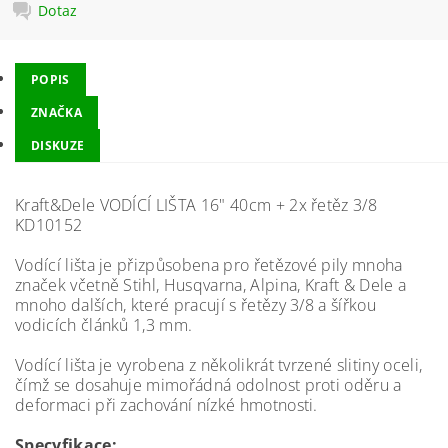
Dotaz
POPIS
ZNAČKA
DISKUZE
Kraft&Dele VODÍCÍ LIŠTA 16" 40cm + 2x řetěz 3/8
KD10152
Vodící lišta je přizpůsobena pro řetězové pily mnoha
značek včetně Stihl, Husqvarna, Alpina, Kraft & Dele a
mnoho dalších, které pracují s řetězy 3/8 a šířkou
vodicích článků 1,3 mm.
Vodící lišta je vyrobena z několikrát tvrzené slitiny oceli,
čímž se dosahuje mimořádná odolnost proti oděru a
deformaci při zachování nízké hmotnosti.
Specyfikace: