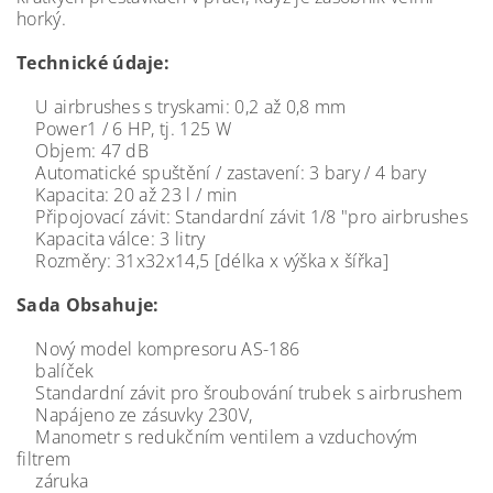
horký.
Technické údaje:
U airbrushes s tryskami: 0,2 až 0,8 mm
Power1 / 6 HP, tj. 125 W
Objem: 47 dB
Automatické spuštění / zastavení: 3 bary / 4 bary
Kapacita: 20 až 23 l / min
Připojovací závit: Standardní závit 1/8 "pro airbrushes
Kapacita válce: 3 litry
Rozměry: 31x32x14,5 [délka x výška x šířka]
Sada Obsahuje:
Nový model kompresoru AS-186
balíček
Standardní závit pro šroubování trubek s airbrushem
Napájeno ze zásuvky 230V,
Manometr s redukčním ventilem a vzduchovým
filtrem
záruka