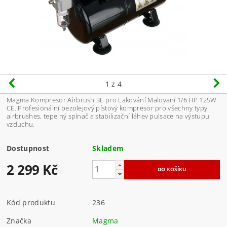
1
z 4
Magma Kompresor Airbrush 3L pro Lakování Malovaní 1/6 HP 125W
CE. Profesionální bezolejový pístový kompresor pro všechny typy
airbrushes, tepelný spínač a stabilizační láhev pulsace na výstupu
vzduchu.
Dostupnost
Skladem
2 299 Kč
Kód produktu
236
Značka
Magma