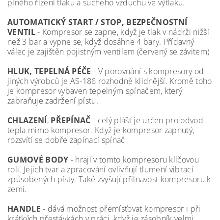
plného řízení tlaku a suchého vzduchu ve výtlaku.
AUTOMATICKÝ START / STOP, BEZPEČNOSTNÍ
VENTIL
- Kompresor se zapne, když je tlak v nádrži nižší
než 3 bar a vypne se, když dosáhne 4 bary. Přídavný
válec je zajištěn pojistným ventilem (červený se závitem)
HLUK, TEPELNÁ PÉČE
- V porovnání s kompresory od
jiných výrobců je AS-186 rozhodně klidnější. Kromě toho
je kompresor vybaven tepelným spínačem, který
zabraňuje zadržení pístu.
CHLAZENÍ
,
PŘEPÍNAČ
- celý plášť je určen pro odvod
tepla mimo kompresor. Když je kompresor zapnutý,
rozsvítí se dobře zapínací spínač
GUMOVÉ BODY
- hrají v tomto kompresoru klíčovou
roli. Jejich tvar a zpracování ovlivňují tlumení vibrací
způsobených písty. Také zvyšují přilnavost kompresoru k
zemi.
HANDLE
- dává možnost přemísťovat kompresor i při
krátkých přestávkách v práci, když je zásobník velmi