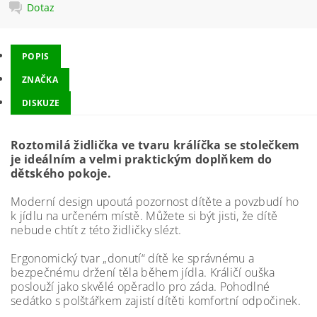
Dotaz
POPIS
ZNAČKA
DISKUZE
Roztomilá židlička ve tvaru králíčka se stolečkem
je ideálním a velmi praktickým doplňkem do
dětského pokoje.
Moderní design upoutá pozornost dítěte a povzbudí ho
k jídlu na určeném místě. Můžete si být jisti, že dítě
nebude chtít z této židličky slézt.
Ergonomický tvar „donutí“ dítě ke správnému a
bezpečnému držení těla během jídla. Králičí ouška
poslouží jako skvělé opěradlo pro záda. Pohodlné
sedátko s polštářkem zajistí dítěti komfortní odpočinek.