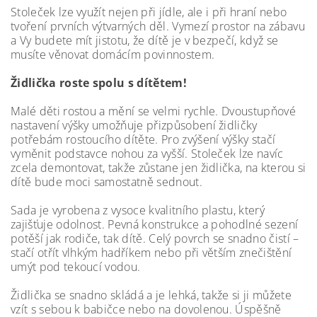
Stoleček lze využít nejen při jídle, ale i při hraní nebo
tvoření prvních výtvarných děl. Vymezí prostor na zábavu
a Vy budete mít jistotu, že dítě je v bezpečí, když se
musíte věnovat domácím povinnostem.
Židlička roste spolu s dítětem!
Malé děti rostou a mění se velmi rychle. Dvoustupňové
nastavení výšky umožňuje přizpůsobení židličky
potřebám rostoucího dítěte. Pro zvýšení výšky stačí
vyměnit podstavce nohou za vyšší. Stoleček lze navíc
zcela demontovat, takže zůstane jen židlička, na kterou si
dítě bude moci samostatně sednout.
Sada je vyrobena z vysoce kvalitního plastu, který
zajišťuje odolnost. Pevná konstrukce a pohodlné sezení
potěší jak rodiče, tak dítě. Celý povrch se snadno čistí –
stačí otřít vlhkým hadříkem nebo při větším znečištění
umýt pod tekoucí vodou.
Židlička se snadno skládá a je lehká, takže si ji můžete
vzít s sebou k babičce nebo na dovolenou. Úspěšně