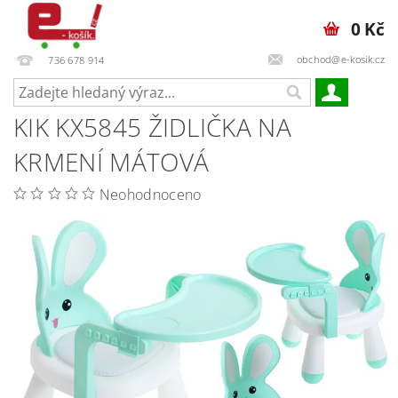
0 Kč
obchod@e-kosik.cz
736 678 914
KIK KX5845 ŽIDLIČKA NA
KRMENÍ MÁTOVÁ
Neohodnoceno