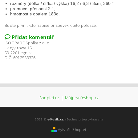
rozměry (délka / šířka / výška) 16,2 / 6,3 / 3cm; 360 °
promoce; přesnost 2 °;
hmotnost s obalem 183g.
Buďte první, kdo napíše příspěvek k této položce.
Přidat komentář
ISO TRADE Spółka z o. o.
Hangarowa 15 ,
59-220 Legnica
DIČ: 6912559326
Shoptet.cz
|
Můjprvníeshop.cz
2026 ©
e-Kosik.cz
, všechna práva vyhrazena
Vytvořil Shoptet