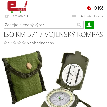
0 Kč
obchod@e-kosik.cz
736 678 914
ISO KM 5717 VOJENSKÝ KOMPAS
Neohodnoceno