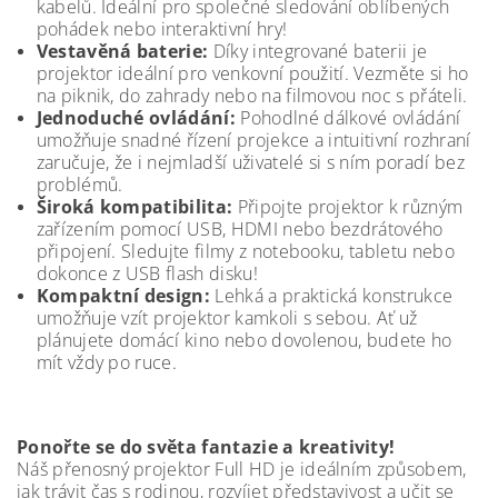
kabelů. Ideální pro společné sledování oblíbených
pohádek nebo interaktivní hry!
Vestavěná baterie:
Díky integrované baterii je
projektor ideální pro venkovní použití. Vezměte si ho
na piknik, do zahrady nebo na filmovou noc s přáteli.
Jednoduché ovládání:
Pohodlné dálkové ovládání
umožňuje snadné řízení projekce a intuitivní rozhraní
zaručuje, že i nejmladší uživatelé si s ním poradí bez
problémů.
Široká kompatibilita:
Připojte projektor k různým
zařízením pomocí USB, HDMI nebo bezdrátového
připojení. Sledujte filmy z notebooku, tabletu nebo
dokonce z USB flash disku!
Kompaktní design:
Lehká a praktická konstrukce
umožňuje vzít projektor kamkoli s sebou. Ať už
plánujete domácí kino nebo dovolenou, budete ho
mít vždy po ruce.
Ponořte se do světa fantazie a kreativity!
Náš přenosný projektor Full HD je ideálním způsobem,
jak trávit čas s rodinou, rozvíjet představivost a učit se