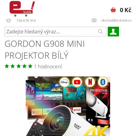
0 Kč
obchod@e-kosik.cz
736 678 914
GORDON G908 MINI
PROJEKTOR BÍLÝ
1 hodnocení