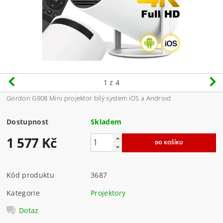
1
z 4
Gordon G908 Mini projektor bílý system iOS a Android
Dostupnost
Skladem
1 577 Kč
Kód produktu
3687
Kategorie
Projektory
Dotaz