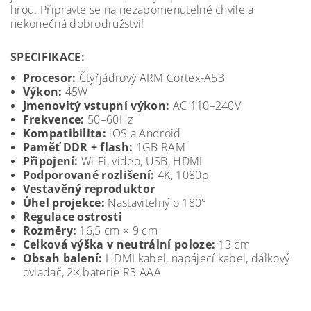
hrou. Připravte se na nezapomenutelné chvíle a
nekonečná dobrodružství!
SPECIFIKACE:
Procesor:
Čtyřjádrový ARM Cortex-A53
Výkon:
45W
Jmenovitý vstupní výkon:
AC 110–240V
Frekvence:
50–60Hz
Kompatibilita:
iOS a Android
Paměť DDR + flash:
1GB RAM
Připojení:
Wi-Fi, video, USB, HDMI
Podporované rozlišení:
4K, 1080p
Vestavěný reproduktor
Úhel projekce:
Nastavitelný o 180°
Regulace ostrosti
Rozměry:
16,5 cm × 9 cm
Celková výška v neutrální poloze:
13 cm
Obsah balení:
HDMI kabel, napájecí kabel, dálkový
ovladač, 2× baterie R3 AAA