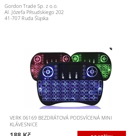
Gordon Trade Sp. z o.o.
Al. Józefa Piłsudskiego 202
41-707 Ruda Śląska
VERK 06169 BEZDRÁTOVÁ PODSVÍCENÁ MINI
KLÁVESNICE
188 Kč