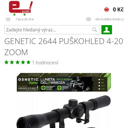
0 Kč
obchod@e-kosik.cz
736 678 914
GENETIC 2644 PUŠKOHLED 4-20
ZOOM
1 hodnocení