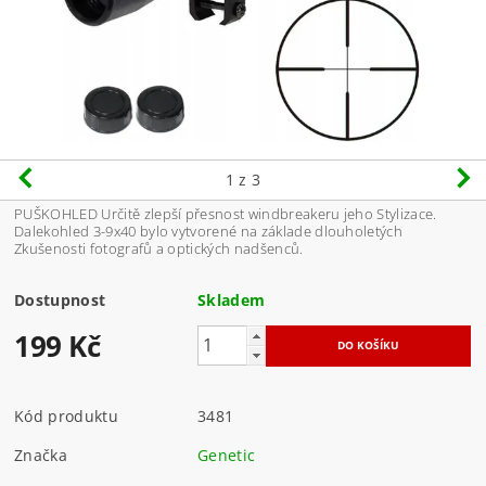
1
z 3
PUŠKOHLED Určitě zlepší přesnost windbreakeru jeho Stylizace.
Dalekohled 3-9x40 bylo vytvorené na základe dlouholetých
Zkušenosti fotografů a optických nadšenců.
Dostupnost
Skladem
199 Kč
Kód produktu
3481
Značka
Genetic