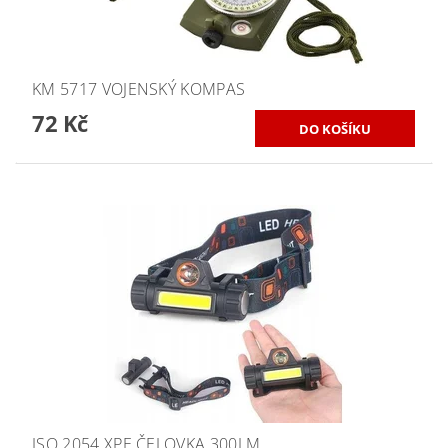
KM 5717 VOJENSKÝ KOMPAS
72 Kč
ISO 2054 XPE ČELOVKA 300LM