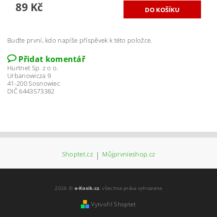
89 Kč
Buďte první, kdo napíše příspěvek k této položce.
Přidat komentář
Hurtnet Sp. z o o.
Urbanowicza 9
41-200 Sosnowiec
DIČ 6443573382
Shoptet.cz
|
Můjprvníeshop.cz
2026 ©
e-Kosik.cz
, všechna práva vyhrazena
Vytvořil Shoptet