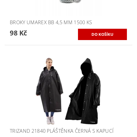
BROKY UMAREX BB 4,5 MM 1500 KS
98 Kč
TRIZAND 21840 PLÁŠTĚNKA ČERNÁ S KAPUCÍ