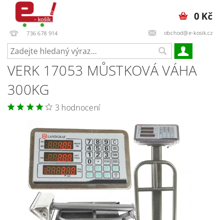
0 Kč
obchod@e-kosik.cz
736 678 914
VERK 17053 MŮSTKOVÁ VÁHA
300KG
3 hodnocení