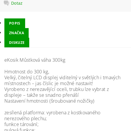
Dotaz
POPIS
ZNAČKA
DISKUZE
eKosik Můstková váha 300kg
Hmotnost do 300 kg,
Velký, čitelný LCD displej viditelný v světlých i tmavých
místnostech – jas číslic je možné nastavit!
Vyrobeno z nerezavějící oceli, trubku lze vybrat z
displeje – takže se snadno přenáší
Nastavení hmotnosti (šroubované nožičky)
zesílená platforma: vyrobena z kostkovaného
nerezového plechu;
funkce tárování;
nulová funkce;