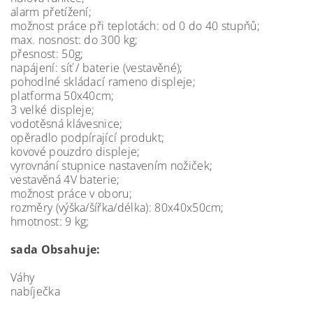
alarm přetížení;
možnost práce při teplotách: od 0 do 40 stupňů;
max. nosnost: do 300 kg;
přesnost: 50g;
napájení: síť / baterie (vestavěné);
pohodlné skládací rameno displeje;
platforma 50x40cm;
3 velké displeje;
vodotěsná klávesnice;
opěradlo podpírající produkt;
kovové pouzdro displeje;
vyrovnání stupnice nastavením nožiček;
vestavěná 4V baterie;
možnost práce v oboru;
rozměry (výška/šířka/délka): 80x40x50cm;
hmotnost: 9 kg;
sada Obsahuje:
Váhy
nabíječka