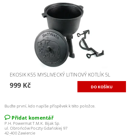
EKOSIK K55 MYSLIVECKÝ LITINOVÝ KOTLÍK 5L
999 Kč
Buďte první, kdo napíše příspěvek k této položce.
Přidat komentář
P.H. Powermat T.M.K. Bijak Sp.
ul. Obrońców Poczty Gdańskiej 97
42-400 Zawiercie