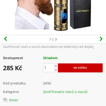
1
z 3
Zastřihovač vlasů a vousů Akumulátorový elektrický Led displej
Dostupnost
Skladem
285 Kč
Kód produktu
2450
Kategorie
Zastřihovače vlasů a vousů
Dotaz