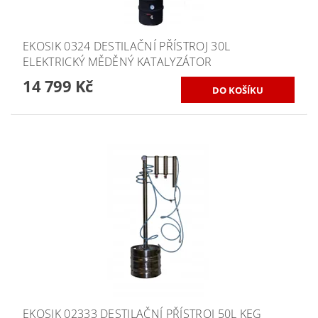
EKOSIK 0324 DESTILAČNÍ PŘÍSTROJ 30L
ELEKTRICKÝ MĚDĚNÝ KATALYZÁTOR
14 799 Kč
EKOSIK 02333 DESTILAČNÍ PŘÍSTROJ 50L KEG