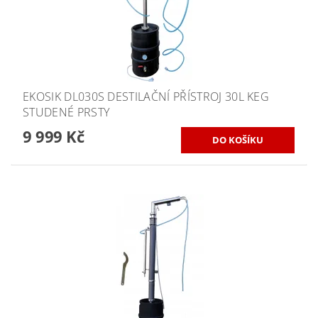
EKOSIK DL030S DESTILAČNÍ PŘÍSTROJ 30L KEG
STUDENÉ PRSTY
9 999 Kč